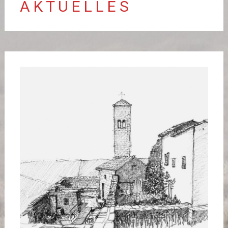
A K T U E L L E S