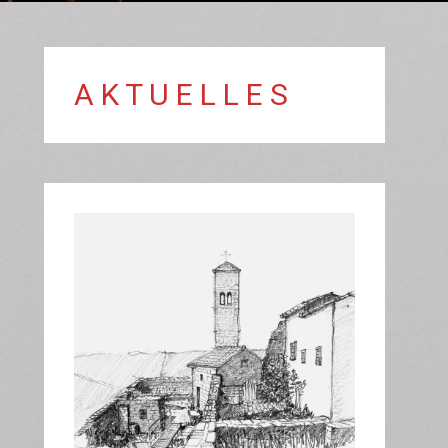
A K T U E L L E S