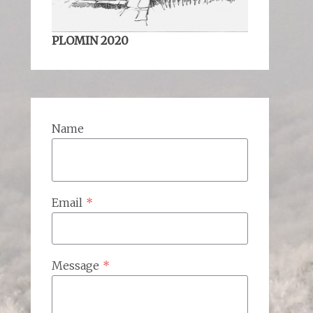
PLOMIN 2020
Name
Email
*
Message
*